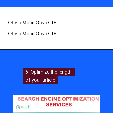
Olivia Munn Oliva GIF
Olivia Munn Oliva GIF
6. Optimize the length 
6. Optimize the length 
of your article
of your article