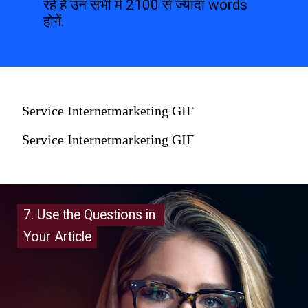
रहे है उन सभी में 2100 से ज्यादा words 
होगें.
Service Internetmarketing GIF
Service Internetmarketing GIF
7. Use the Questions in 
7. Use the Questions in 
Your Article
Your Article