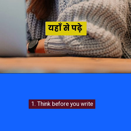
यहाँ से पढ़े
1. Think before you write
1. Think before you write