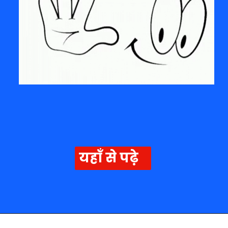
यहाँ से पढ़े