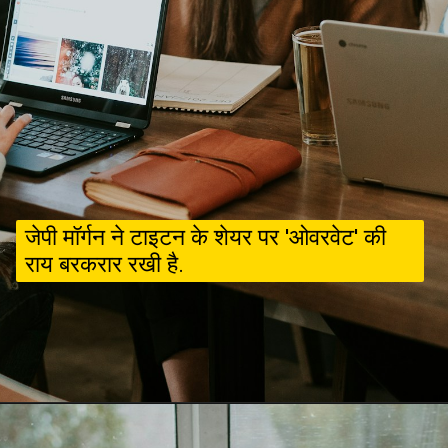
जेपी मॉर्गन ने टाइटन के शेयर पर 'ओवरवेट' की
राय बरकरार रखी है.