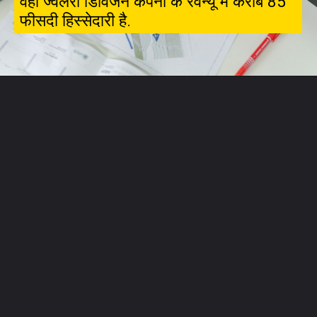
वही ज्‍वैलरी डिविजन कंपनी के रेवेन्‍यू में करीब 85
फीसदी हिस्‍सेदारी है.