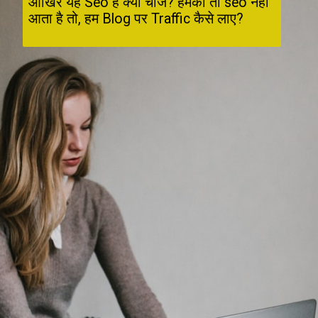
आखिर यह Seo है क्या चीज? हमको तो seo नहीं 
आता है तो, हम Blog पर Traffic कैसे लाए?